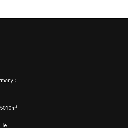
rmony :
t 5010m²
 le