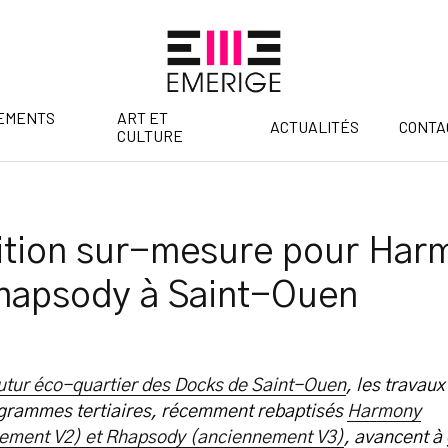
EMENTS
ART ET
ACTUALITÉS
CONTA
CULTURE
ition sur-mesure pour Har
hapsody à Saint-Ouen
futur éco-quartier des Docks de Saint-Ouen
, les travaux
grammes tertiaires, récemment rebaptisés
Harmony
ement V2) et Rhapsody (anciennement V3)
, avancent à