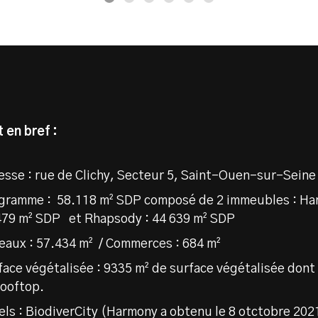
 en bref :
esse : rue de Clichy, Secteur 5, Saint-Ouen-sur-Seine
gramme : 58.118 m² SDP composé de 2 immeubles : Ha
479 m² SDP et Rhapsody : 44 639 m² SDP
eaux : 57.434 m² / Commerces : 684 m²
face végétalisée : 9335 m² de surface végétalisée don
rooftop.
els : BiodiverCity (Harmony a obtenu le 8 otctobre 2021