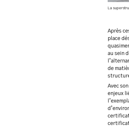
La superstru
Après ce
place dé
quasimen
au sein 
l’alterna
de matièr
structur
Avec son
enjeux l
l’exempla
d’enviro
certifica
certifica