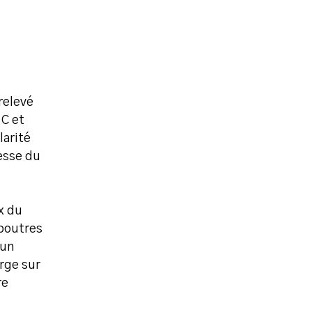
relevé
 C et
larité
esse du
x du
 poutres
 un
rge sur
re