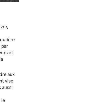
vre,
gulière
 par
eurs et
la
dre aux
nt vise
s aussi
 le