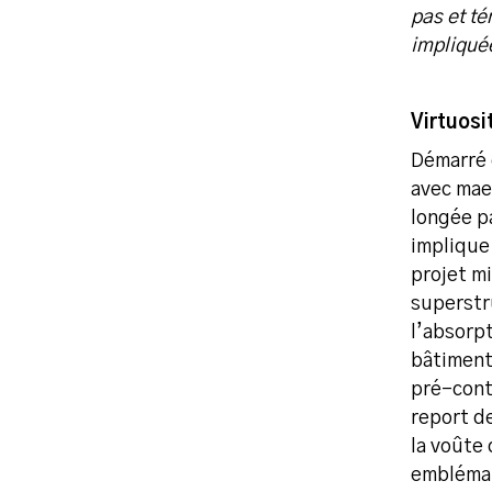
pas et t
impliqué
Virtuosi
Démarré 
avec maes
longée pa
implique
projet m
superstr
l’absorpt
bâtiment.
pré-cont
report d
la voûte
emblémat