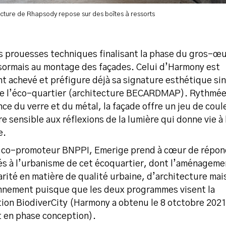
cture de Rhapsody repose sur des boîtes à ressorts
s prouesses techniques finalisant la phase du gros-œu
sormais au montage des façades. Celui d’Harmony est
t achevé et préfigure déjà sa signature esthétique sin
de l’éco-quartier (architecture BECARDMAP). Rythmée
nce du verre et du métal, la façade offre un jeu de coul
e sensible aux réflexions de la lumière qui donne vie à 
e.
 co-promoteur BNPPI, Emerige prend à cœur de répon
iés à l’urbanisme de cet écoquartier, dont l’aménageme
rité en matière de qualité urbaine, d’architecture mai
nnement puisque que les deux programmes visent la
tion BiodiverCity (Harmony a obtenu le 8 otctobre 2021
t en phase conception).