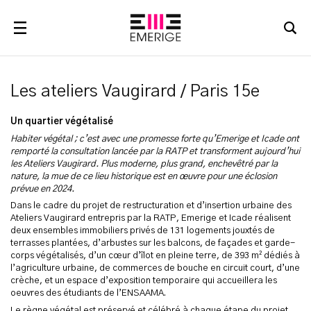
RECHERCHER
Les ateliers Vaugirard / Paris 15e
Un quartier végétalisé
Habiter végétal ; c’est avec une promesse forte qu’Emerige et Icade ont
remporté la consultation lancée par la RATP et transforment aujourd’hui
les Ateliers Vaugirard. Plus moderne, plus grand, enchevêtré par la
nature, la mue de ce lieu historique est en œuvre pour une éclosion
prévue en 2024.
Dans le cadre du projet de restructuration et d’insertion urbaine des
Ateliers Vaugirard entrepris par la RATP, Emerige et Icade réalisent
deux ensembles immobiliers privés de 131 logements jouxtés de
terrasses plantées, d’arbustes sur les balcons, de façades et garde-
corps végétalisés, d’un cœur d’îlot en pleine terre, de 393 m² dédiés à
l’agriculture urbaine, de commerces de bouche en circuit court, d’une
crèche, et un espace d’exposition temporaire qui accueillera les
oeuvres des étudiants de l’ENSAAMA.
Le règne végétal est préservé et célébré à chaque étape du projet.