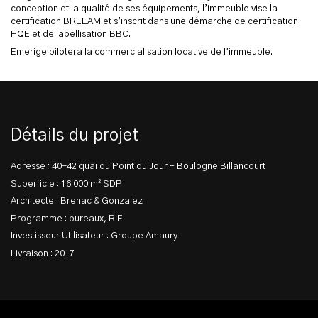
conception et la qualité de ses équipements, l’immeuble vise la
certification BREEAM et s’inscrit dans une démarche de certification
HQE et de labellisation BBC.
Emerige pilotera la commercialisation locative de l’immeuble.
Détails du projet
Adresse : 40-42 quai du Point du Jour – Boulogne Billancourt
Superficie : 16 000 m² SDP
Architecte : Brenac & Gonzalez
Programme : bureaux, RIE
Investisseur Utilisateur : Groupe Amaury
Livraison : 2017